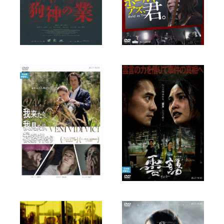
« PREV
1
2
3
4
5
6
7
…
13
NEXT »