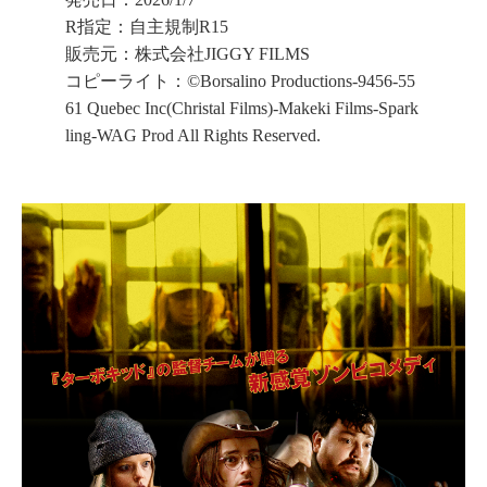
R指定：自主規制R15
販売元：株式会社JIGGY FILMS
コピーライト：©Borsalino Productions-9456-55
61 Quebec Inc(Christal Films)-Makeki Films-Spark
ling-WAG Prod All Rights Reserved.