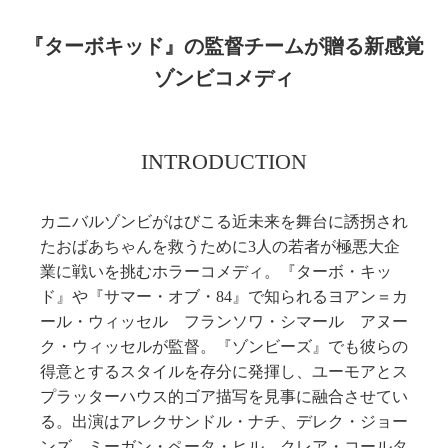
『ターボキッド』の監督チームが贈る新感覚
ゾンビコメディ
INTRODUCTION
カニバルゾンビがはびこる近未来を舞台に誘拐され
たおばあちゃんを救うために3人の若者が極悪大企
業に戦いを挑むホラーコメディ。『ターボ・キッ
ド』や『サマー・オブ・84』で知られるヨアン＝カ
ール・ウィッセル フランソワ・シマール アヌー
ク・ウィッセルが監督。『ゾンビーズ』でも彼らの
得意とするスタイルを存分に発揮し、ユーモアとス
プラッターハウス的ゴア描写を見事に融合させてい
る。出演はアレクサンドル・ナチ、デレク・ジョー
ンズ、ミーガン・ペータ・ヒル、クレア・コールタ