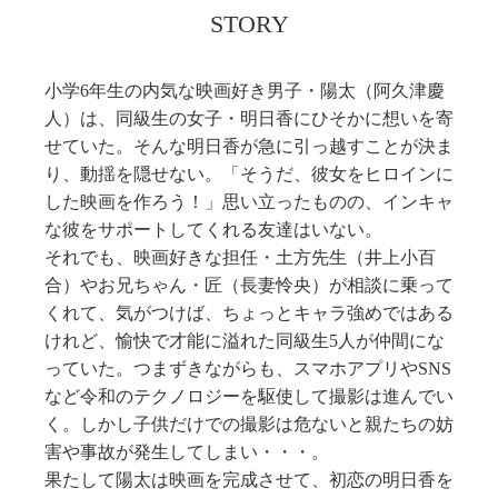
STORY
小学6年生の内気な映画好き男子・陽太（阿久津慶
人）は、同級生の女子・明日香にひそかに想いを寄
せていた。そんな明日香が急に引っ越すことが決ま
り、動揺を隠せない。「そうだ、彼女をヒロインに
した映画を作ろう！」思い立ったものの、インキャ
な彼をサポートしてくれる友達はいない。
それでも、映画好きな担任・土方先生（井上小百
合）やお兄ちゃん・匠（長妻怜央）が相談に乗って
くれて、気がつけば、ちょっとキャラ強めではある
けれど、愉快で才能に溢れた同級生5人が仲間にな
っていた。つまずきながらも、スマホアプリやSNS
など令和のテクノロジーを駆使して撮影は進んでい
く。しかし子供だけでの撮影は危ないと親たちの妨
害や事故が発生してしまい・・・。
果たして陽太は映画を完成させて、初恋の明日香を