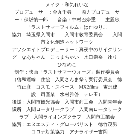
メイク：和気れいな
プロデューサー：金丸千尋 協力プロデューサ
ー：保坂慎一郎 音楽：中村巴奈重 主題歌
「ラストサマーフィルム」はたゆりこ
協力：埼玉県入間市 入間市教育委員会 入間
市文化創造ネットワーク
アソシエイトプロデューサー：真夜中のサイクリン
グ なあちゃん こっまちゃい 水口崇裕 ゆり
ひなめこ
制作：映画「ラストサマーウォーズ」製作委員会
（啓和運輸 住協 入間さんま祭り実行委員会 徳
竹正彦 コスモ・スペース MX2films 吉沢建
設 司産業 水村雅啓 テレ玉）
後援：入間市観光協会 入間市商工会 入間青年会
議所 入間ロータリークラブ 入間南ロータリーク
ラブ 入間ライオンズクラブ 入間市工業会
協賛：エヌエスティ・グローバリスト 徳竹茂男
コロナ対策協力：アナライザー吉岡