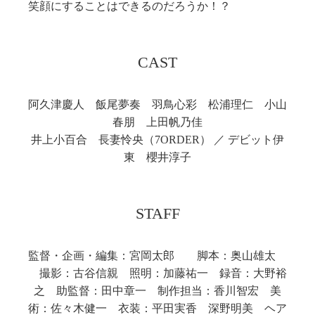
笑顔にすることはできるのだろうか！？
CAST
阿久津慶人 飯尾夢奏 羽鳥心彩 松浦理仁 小山
春朋 上田帆乃佳
井上小百合 長妻怜央（7ORDER） ／ デビット伊
東 櫻井淳子
STAFF
監督・企画・編集：宮岡太郎 脚本：奥山雄太
撮影：古谷信親 照明：加藤祐一 録音：大野裕
之 助監督：田中章一 制作担当：香川智宏 美
術：佐々木健一 衣装：平田実香 深野明美 ヘア