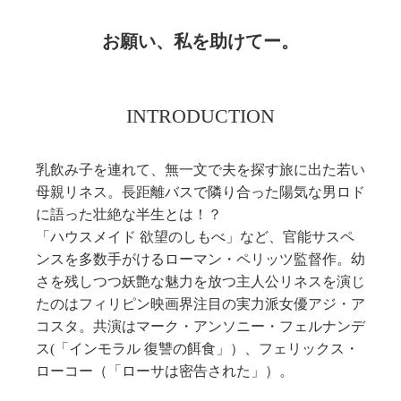
お願い、私を助けてー。
INTRODUCTION
乳飲み子を連れて、無一文で夫を探す旅に出た若い
母親リネス。長距離バスで隣り合った陽気な男ロド
に語った壮絶な半生とは！？
「ハウスメイド 欲望のしもべ」など、官能サスペ
ンスを多数手がけるローマン・ペリッツ監督作。幼
さを残しつつ妖艶な魅力を放つ主人公リネスを演じ
たのはフィリピン映画界注目の実力派女優アジ・ア
コスタ。共演はマーク・アンソニー・フェルナンデ
ス(「インモラル 復讐の餌食」）、フェリックス・
ローコー（「ローサは密告された」）。