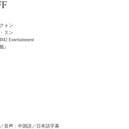
FF
クォン
・スン
ntertainment
籠』
層／音声：中国語／日本語字幕