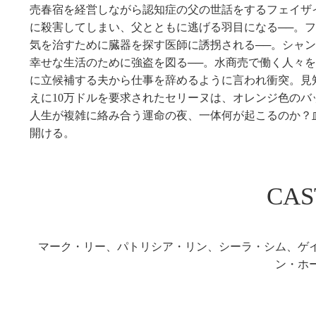
売春宿を経営しながら認知症の父の世話をするフェイザ
に殺害してしまい、父とともに逃げる羽目になる──。
気を治すために臓器を探す医師に誘拐される──。シャ
幸せな生活のために強盗を図る──。水商売で働く人々
に立候補する夫から仕事を辞めるように言われ衝突。見
えに10万ドルを要求されたセリーヌは、オレンジ色のバ
人生が複雑に絡み合う運命の夜、一体何が起こるのか？
開ける。
CAS
マーク・リー、パトリシア・リン、シーラ・シム、ゲ
ン・ホ