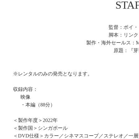
STA
監督：ボイ・
脚本：リンク
製作・海外セールス：MM2 E
原題：『芽
※レンタルのみの発売となります。
収録内容：
映像
・本編（88分）
＜製作年度＞2022年
＜製作国＞シンガポール
＜DVD仕様＞カラー／シネマスコープ／ステレオ／一