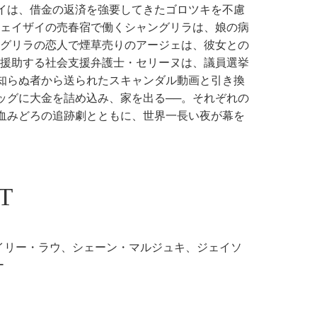
イは、借金の返済を強要してきたゴロツキを不慮
フェイザイの売春宿で働くシャングリラは、娘の病
ングリラの恋人で煙草売りのアージェは、彼女との
を援助する社会支援弁護士・セリーヌは、議員選挙
知らぬ者から送られたスキャンダル動画と引き換
ッグに大金を詰め込み、家を出る──。それぞれの
血みどろの追跡劇とともに、世界一長い夜が幕を
T
イリー・ラウ、シェーン・マルジュキ、ジェイソ
ー