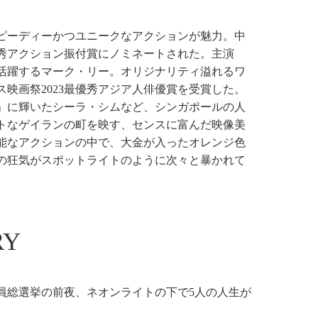
ピーディーかつユニークなアクションが魅力。中
秀アクション振付賞にノミネートされた。主演
活躍するマーク・リー。オリジナリティ溢れるワ
映画祭2023最優秀アジア人俳優賞を受賞した。
0」に輝いたシーラ・シムなど、シンガポールの人
トなゲイランの町を映す、センスに富んだ映像美
能なアクションの中で、大金が入ったオレンジ色
の狂気がスポットライトのように次々と暴かれて
RY
員総選挙の前夜、ネオンライトの下で5人の人生が