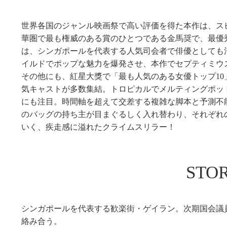
世界各国のジャンル映画祭で高い評価を得た本作は、ス
華圏で最も権威のある賞のひとつである金馬奨で、最優
は、シンガポールを代表する人気司会者で俳優としても
イルドでポップな魅力を爆発させ、本作でセプティミウス
その他にも、紅星大獎で「最も人気のある女優トップ1
気キャストが多数集結。トロピカルでメルティングポッ
にも注目。時間軸を超えて交差する複雑な脚本と予測不
のバッグの持ち主が目まぐるしく入れ替わり、それぞれ
いく、疾走感に溢れたクライムスリラー！
STO
シンガポールを代表する歓楽街・ゲイラン。次期国会議
絡み合う。