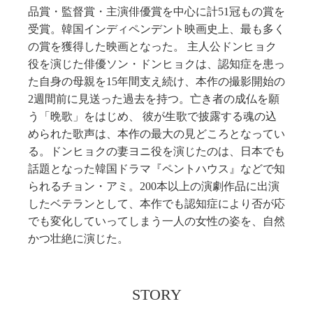
品賞・監督賞・主演俳優賞を中心に計51冠もの賞を
受賞。韓国インディペンデント映画史上、最も多く
の賞を獲得した映画となった。 主人公ドンヒョク
役を演じた俳優ソン・ドンヒョクは、認知症を患っ
た自身の母親を15年間支え続け、本作の撮影開始の
2週間前に見送った過去を持つ。亡き者の成仏を願
う「晩歌」をはじめ、 彼が生歌で披露する魂の込
められた歌声は、本作の最大の見どころとなってい
る。ドンヒョクの妻ヨニ役を演じたのは、日本でも
話題となった韓国ドラマ『ペントハウス』などで知
られるチョン・アミ。200本以上の演劇作品に出演
したベテランとして、本作でも認知症により否が応
でも変化していってしまう一人の女性の姿を、自然
かつ壮絶に演じた。
STORY