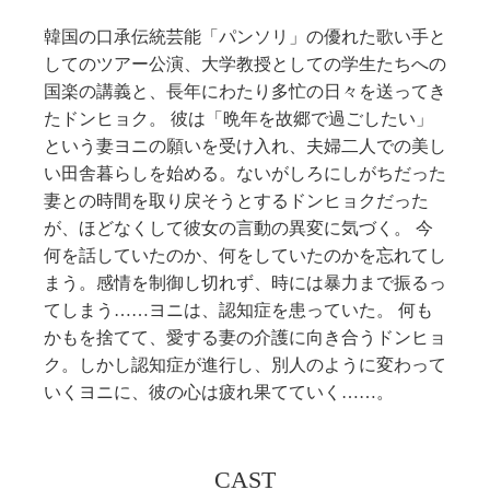
韓国の口承伝統芸能「パンソリ」の優れた歌い手と
してのツアー公演、大学教授としての学生たちへの
国楽の講義と、長年にわたり多忙の日々を送ってき
たドンヒョク。 彼は「晩年を故郷で過ごしたい」
という妻ヨニの願いを受け入れ、夫婦二人での美し
い田舎暮らしを始める。ないがしろにしがちだった
妻との時間を取り戻そうとするドンヒョクだった
が、ほどなくして彼女の言動の異変に気づく。 今
何を話していたのか、何をしていたのかを忘れてし
まう。感情を制御し切れず、時には暴力まで振るっ
てしまう……ヨニは、認知症を患っていた。 何も
かもを捨てて、愛する妻の介護に向き合うドンヒョ
ク。しかし認知症が進行し、別人のように変わって
いくヨニに、彼の心は疲れ果てていく……。
CAST