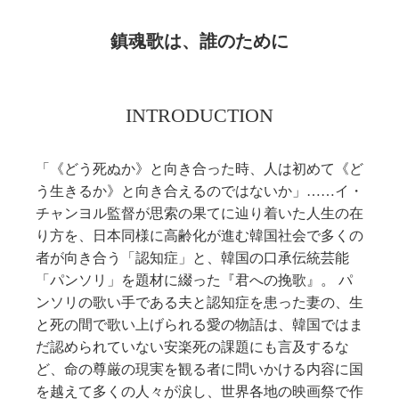
鎮魂歌は、誰のために
INTRODUCTION
「《どう死ぬか》と向き合った時、人は初めて《ど
う生きるか》と向き合えるのではないか」……イ・
チャンヨル監督が思索の果てに辿り着いた人生の在
り方を、日本同様に高齢化が進む韓国社会で多くの
者が向き合う「認知症」と、韓国の口承伝統芸能
「パンソリ」を題材に綴った『君への挽歌』。 パ
ンソリの歌い手である夫と認知症を患った妻の、生
と死の間で歌い上げられる愛の物語は、韓国ではま
だ認められていない安楽死の課題にも言及するな
ど、命の尊厳の現実を観る者に問いかける内容に国
を越えて多くの人々が涙し、世界各地の映画祭で作